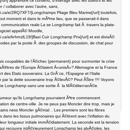
rl] apprendre ce contenu, d’interagir avec les tuteurs et les
 / collaborer avec l’autre, sans,
ki.ca/e/2RQ7XF7/]Longchamps Pliage Bleu Marine[/url] toutefois,
tout moment et dans le mÃªme lieu, que se passerait-il dans
communication reale.La se Longchamp fait Ã travers la plate-
giciel appelÃ© Moodle,
i.ca/e/krhmzlL19/]Baxi Cuir Longchamp Prix[/url] et est divisÃ©
odes par la poste Ã des groupes de discussion, de chat pour
is coupables de l’Ã©chec (permanent) pour surmonter la crise
Ã®tres de l’Europe Ã©taient Â«unisÂ»? Allemagne et la France
t des Etats souverains. La GrÃ¨ce, l’Espagne et l’Italie
par la dette souveraine trop Ã©levÃ©? Peut ÃŠtre !!!! Voyons
nie Longchamp sans une sortie Ã la MÃ©diterranÃ©e.
 rumeur qu’ils Longchamp pourraient Ãªtre commencent
on de centre-ville. Je ne peux pas Moncler dire trop, mais je
rtains ness Moncler gÃ©nial .. Les premiers sont les fibres
dans les tissus pulmonaires qui Ã©tirent avec l’inflation du
eur longueur initiale immÃ©diatement. La seconde est la tension
e qui recouvre intÃ©rieurement Longchamp les alvÃ©oles, les