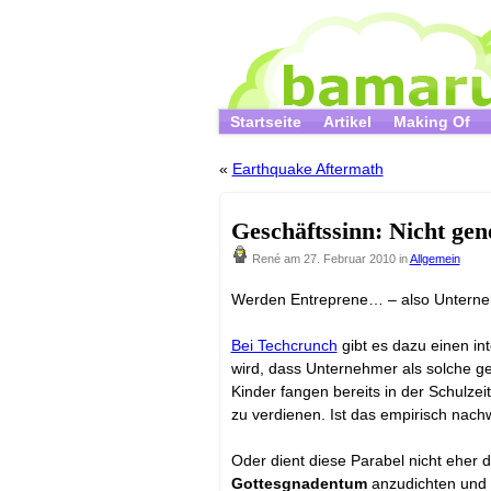
Startseite
Artikel
Making Of
«
Earthquake Aftermath
Geschäftssinn: Nicht gene
René
am 27. Februar 2010 in
Allgemein
Werden Entreprene… – also Unterne
Bei Techcrunch
gibt es dazu einen in
wird, dass Unternehmer als solche ge
Kinder fangen bereits in der Schulzei
zu verdienen. Ist das empirisch nach
Oder dient diese Parabel nicht eher
Gottesgnadentum
anzudichten und 