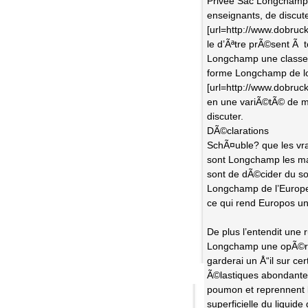
Privee Sac Longchamp[/u
enseignants, de discuter
[url=http://www.dobruc
le d’Ãªtre prÃ©sent Ã 
Longchamp une classe 
forme Longchamp de lo
[url=http://www.dobruck
en une variÃ©tÃ© de m
discuter.
DÃ©clarations
SchÃ¤uble? que les vra
sont Longchamp les ma
sont de dÃ©cider du sor
Longchamp de l’Europe 
ce qui rend Europos u
De plus l’entendit une
Longchamp une opÃ©rati
garderai un Å“il sur ce
Ã©lastiques abondantes 
poumon et reprennent l
superficielle du liquid