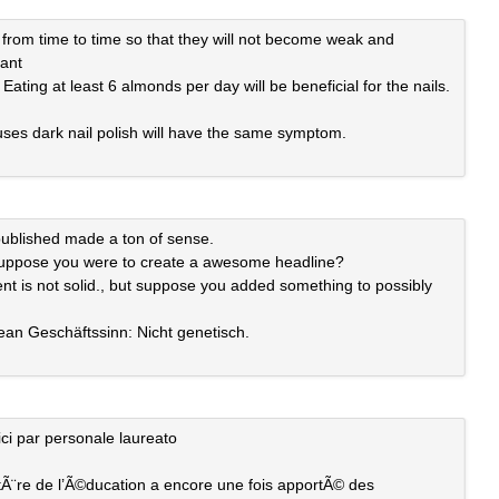
st from time to time so that they will not become weak and
tant
ating at least 6 almonds per day will be beneficial for the nails.
ses dark nail polish will have the same symptom.
 published made a ton of sense.
 suppose you were to create a awesome headline?
tent is not solid., but suppose you added something to possibly
ean Geschäftssinn: Nicht genetisch.
ici par personale laureato
stÃ¨re de l’Ã©ducation a encore une fois apportÃ© des