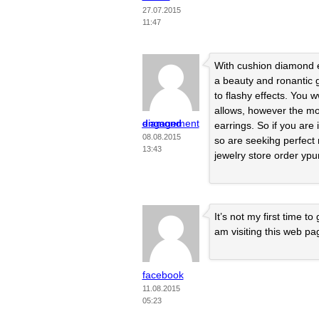
27.07.2015
11:47
With cushion diamond 
a beauty and ronantic g
to flashy effects. You 
allows, however the mo
diamond engagement diamond
earrings. So if you ar
08.08.2015
so are seekihg perfect 
13:43
jewelry store order ypur
It’s not my first time to
am visiting this web pa
facebook
11.08.2015
05:23