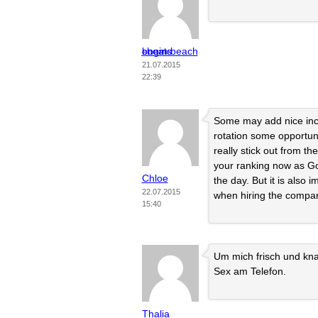
boom beach cheats engine
21.07.2015
22:39
Some may add nice incen
rotation some opportuni
really stick out from th
your ranking now as Go
Chloe
the day. But it is also 
22.07.2015
when hiring the compa
15:40
Um mich frisch und knac
Sex am Telefon.
Thalia