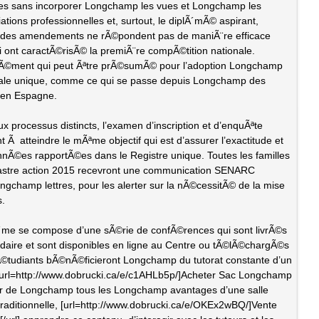
les sans incorporer Longchamp les vues et Longchamp les
ations professionnelles et, surtout, le diplÃ´mÃ© aspirant,
 des amendements ne rÃ©pondent pas de maniÃ¨re efficace
i ont caractÃ©risÃ© la premiÃ¨re compÃ©tition nationale.
Ã©ment qui peut Ãªtre prÃ©sumÃ© pour l’adoption Longchamp
ionale unique, comme ce qui se passe depuis Longchamp des
 en Espagne.
x processus distincts, l’examen d’inscription et d’enquÃªte
t Ã atteindre le mÃªme objectif qui est d’assurer l’exactitude et
nnÃ©es rapportÃ©es dans le Registre unique. Toutes les familles
astre action 2015 recevront une communication SENARC
champ lettres, pour les alerter sur la nÃ©cessitÃ© de la mise
s.
´me se compose d’une sÃ©rie de confÃ©rences qui sont livrÃ©s
aire et sont disponibles en ligne au Centre ou tÃ©lÃ©chargÃ©s
Ã©tudiants bÃ©nÃ©ficieront Longchamp du tutorat constante d’un
 [url=http://www.dobrucki.ca/e/c1AHLb5p/]Acheter Sac Longchamp
ter de Longchamp tous les Longchamp avantages d’une salle
aditionnelle, [url=http://www.dobrucki.ca/e/OKEx2wBQ/]Vente