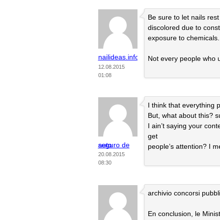
Be sure to let nails re
discolored due to cons
exposure to chemicals. E
nailideas.info
Not every people who u
12.08.2015
01:08
I think that everything
But, what about this?
I ain’t saying your con
get
seguro de auto
people’s attention? I m
20.08.2015
08:30
archivio concorsi pubbl
En conclusion, le Mini