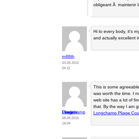
obligeant Ã maintenir 
Hi to every body, it’s 
and actually excellent 
m88th
03.09.2015
04:11
This is some agreeable 
was worth the time. I no
web site has a lot of fi
that. By the way I am go
Longchamp Pliage Couleur
Longchamp Pliage Cou
08.09.2015
16:04