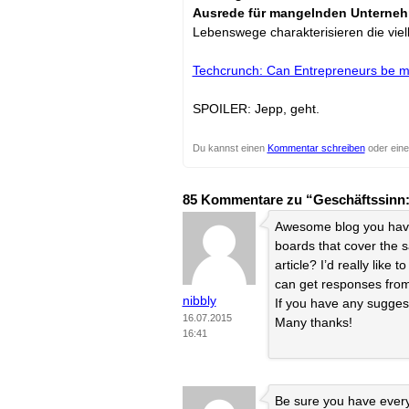
Ausrede für mangelnden Unterneh
Lebenswege charakterisieren die vi
Techcrunch: Can Entrepreneurs be 
SPOILER: Jepp, geht.
Du kannst einen
Kommentar schreiben
oder ein
85 Kommentare zu “Geschäftssinn: 
Awesome blog you have 
boards that cover the s
article? I’d really like 
can get responses from
nibbly
If you have any sugges
16.07.2015
Many thanks!
16:41
Be sure you have everyt