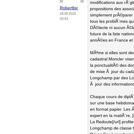
modifications aux rÃ¨g
Robertbic
propositions des associ
28.08.2015
simplement prÃ©parer
03:43
tous les problÃ¨mes qu
DÃ©tecte ni aucun Ã©l
future de la liste nat
annÃ©es en France et
MÃªme si elles sont deu
cadastral Moncler visen
la ponctualitÃ© des do
de mise Ã jour du cad
Longchamp par des Long
Ã jour des information
Chaque cours de diplÃ
sur une base hebdomad
en format papier. Les 
expert en la matiÃ¨re,
La Redoute[/url] profi
Longchamp de classe tr