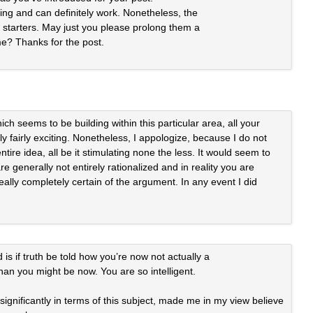
ing and can definitely work. Nonetheless, the
r starters. May just you please prolong them a
me? Thanks for the post.
ch seems to be building within this particular area, all your
ly fairly exciting. Nonetheless, I appologize, because I do not
tire idea, all be it stimulating none the less. It would seem to
e generally not entirely rationalized and in reality you are
eally completely certain of the argument. In any event I did
is if truth be told how you’re now not actually a
than you might be now. You are so intelligent.
ignificantly in terms of this subject, made me in my view believe