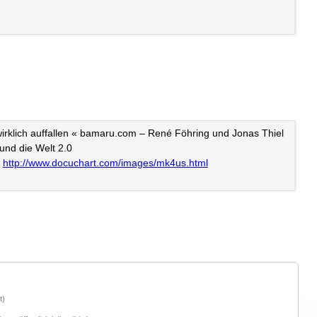
 wirklich auffallen « bamaru.com – René Föhring und Jonas Thiel
und die Welt 2.0
s
http://www.docuchart.com/images/mk4us.html
t)