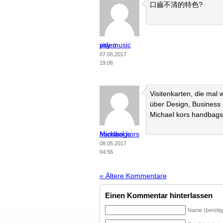
口齒不清的特色?
psy music video
07.05.2017
19:06
Visitenkarten, die mal
über Design, Business 
Michael kors handbag
Michael kors handbags
08.05.2017
04:56
« Ältere Kommentare
Einen Kommentar hinterlassen
Name (benötig