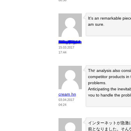
08:36
It’s an remarkable piece 
am sure.
Travel with mind. Respect its money. Sefuj own travelling office. Have control over own travelling office. Excite active and earn. Stop it be enslaved. Respect himself and become free. Follow I. Come with us in team.
15.03.2017
17:44
Thᥱ analysis also consi
competitor products in 
problems.
Anticiρating the inevit
cream hn
ʏou to handle the prob
03.04.2017
04:24
インターネットが急激
前となりました。そん