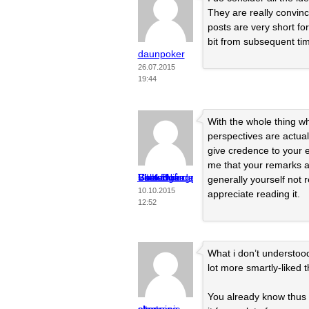
They are really convinc
posts are very short fo
bit from subsequent ti
daunpoker
26.07.2015
19:44
With the whole thing whi
perspectives are actual
give credence to your en
me that your remarks ar
Bästa Nike Skateboarden Blazer Solnedgångglöd Cool Blue Vit Kvinnor
generally yourself not r
10.10.2015
appreciate reading it.
12:52
What i don’t understood 
lot more smartly-liked 
You already know thus s