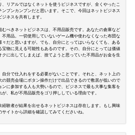
り、リアルではなくネットを使うビジネスですが、全くやったこ
チンプンカンプンだと思います。そこで、今回はネットビジネス
ビジネスを共有します。
組むべきネットビジネスは、不用品販売です。あなたの倉庫など
、不用品。一切使用していないゲーム機や使わなくなった布団な
様々だと思いますが。でも、自分にとってはいらなくても、ある
る宝物に見える可能性もあるのです。その、自分にとっては価値
オクに出してしまえば、捨てようと思っていた不用品がお金を生
。
、自分で仕入れをする必要がないことです。それと、ネット上の
大の競売会場にボタン操作だけで出品できるので敷居が低いので
ョンに参加する人も大勢いるので、ビジネスで最も大事な集客を
れが、私が不用品販売をゴリ押ししている理由です。
未経験者が結果を出せるネットビジネスは存在します。もし興味
のサイトから詳細を確認してみてくださいね。