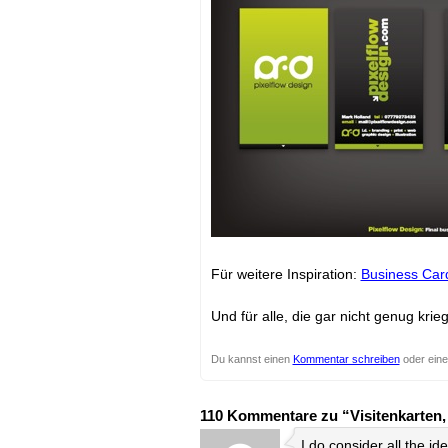
Für weitere Inspiration:
Business Car
Und für alle, die gar nicht genug krie
Du kannst einen
Kommentar schreiben
oder ein
110 Kommentare zu “Visitenkarten, d
I do consider all the id