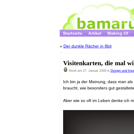
Startseite
Artikel
Making Of
«
Der dunkle Rächer in 8bit
Visitenkarten, die mal wi
René
am 27. Januar 2009 in
Design und Insp
Ich bin ja der Meinung, dass man als
braucht, wie besonders gut gestaltete
Aber wie so oft im Leben denke ich mi