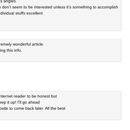
us angles.
 don’t seem to be interested unless it’s something to accomplish
ividual stuffs excellent.
remely wonderful article.
ng this info.
internet reader to be honest but
eep it up! I’ll go ahead
ite to come back later. All the best