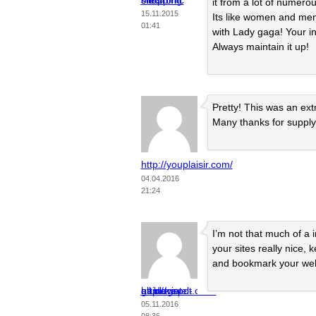
electronic shopping sites
it from a lot of numero
15.11.2015
Its like women and men
01:41
with Lady gaga! Your ind
Always maintain it up!
Pretty! This was an ext
Many thanks for supplyi
http://youplaisir.com/
04.04.2016
21:24
I’m not that much of a 
your sites really nice, k
and bookmark your webs
http://viet-nam-travel-guide-all.blogspot.com/
05.11.2016