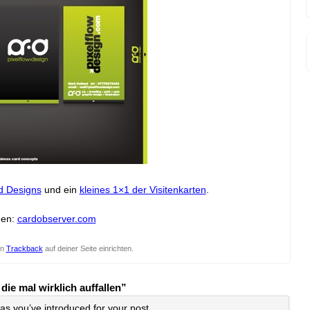
d Designs
und ein
kleines 1×1 der Visitenkarten
.
gen:
cardobserver.com
en
Trackback
auf deiner Seite einrichten.
ie mal wirklich auffallen”
eas you’ve introduced for your post.