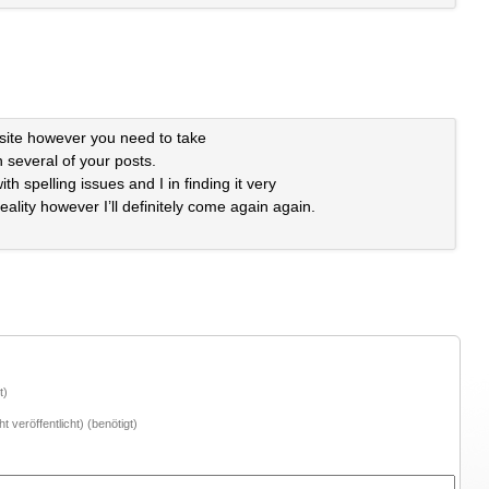
bsite however you need to take
n several of your posts.
th spelling issues and I in finding it very
eality however I’ll definitely come again again.
t)
ht veröffentlicht) (benötigt)