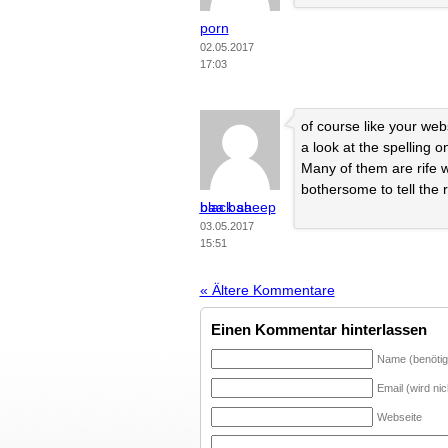
porn
02.05.2017
17:03
of course like your we
a look at the spelling o
Many of them are rife wi
bothersome to tell the r
baa baa black sheep
03.05.2017
15:51
« Ältere Kommentare
Einen Kommentar hinterlassen
Name (benötig
Email (wird nic
Webseite