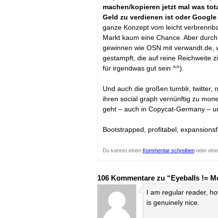
machen/kopieren jetzt mal was tot
Geld zu verdienen ist oder Google
ganze Konzept vom leicht verbrennbar
Markt kaum eine Chance. Aber durch di
gewinnen wie OSN mit verwandt.de, 
gestampft, die auf reine Reichweite 
für irgendwas gut sein ^^).
Und auch die großen tumblr, twitter,
ihren social graph vernünftig zu mon
geht – auch in Copycat-Germany – u
Bootstrapped, profitabel, expansionsf
Du kannst einen
Kommentar schreiben
oder ein
106 Kommentare zu “Eyeballs != M
I am regular reader, h
is genuinely nice.