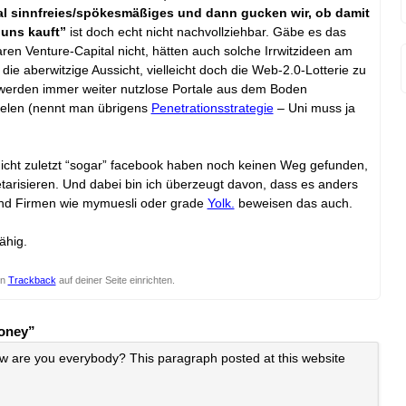
al sinnfreies/spökesmäßiges und dann gucken wir, ob damit
 uns kauft”
ist doch echt nicht nachvollziehbar. Gäbe es das
en Venture-Capital nicht, hätten auch solche Irrwitzideen am
e aberwitzige Aussicht, vielleicht doch die Web-2.0-Lotterie zu
werden immer weiter nutzlose Portale aus dem Boden
zielen (nennt man übrigens
Penetrationsstrategie
– Uni muss ja
 nicht zuletzt “sogar” facebook haben noch keinen Weg gefunden,
etarisieren. Und dabei bin ich überzeugt davon, dass es anders
nd Firmen wie mymuesli oder grade
Yolk.
beweisen das auch.
ähig.
en
Trackback
auf deiner Seite einrichten.
oney”
ow are you everybody? This paragraph posted at this website