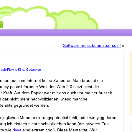
Software muss benutzbar sein!
»
ash-Flow is King
,
Gedanken
enen auch im Internet keine Zauberei: Man braucht ein
fancy pastell-farbene Welt des Web 2.0 setzt nicht die
 Kraft. Auf dem Papier war mir das auch vor meiner Auszeit
ach gar nicht mehr nachvollziehen, wieso manche
endite gegründet werden.
 jegliches Monetarisierungspotential fehlt, oder wie yigg deren
g ich einfach nicht nachvollziehen kann (als privates Fun-
kte wie
rivva
sind extrem cool). Diese Mentalität
“Wir